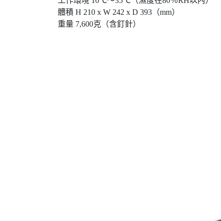
工作環境 10℃〜35℃（濕度在80％RH以內）
體積 H 210 x W 242 x D 393（mm）
重量 7,600克（含釘針）