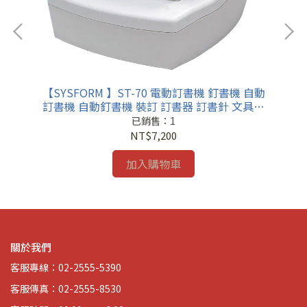
 文
【SYSFORM 】ST-70 電動訂書機 釘書機 自動
【S
 辦
訂書機 自動釘書機 裝訂 訂書器 訂書針 文具用
電
品 辦公用品
已銷售：1
NT$7,200
加入購物車
關於我們
客服專線：02-2555-5390
客服傳真：02-2555-8530