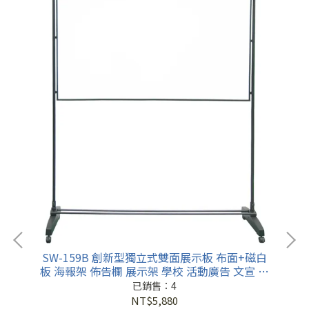
S
板
SW-159B 創新型獨立式雙面展示板 布面+磁白
板 海報架 佈告欄 展示架 學校 活動廣告 文宣 招
生
已銷售：4
NT$5,880