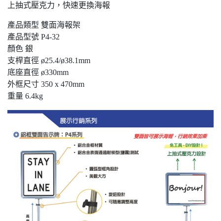
上抽式壓克力，快速更換海報
產品類型 雙面海報架
產品型號 P4-32
顏色 銀
支桿直徑 ø25.4/ø38.1mm
底座直徑 ø330mm
外框尺寸 350 x 470mm
重量 6.4kg