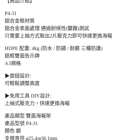
【商品介紹】
P4-31
鋁合金框材質
鋁合金表面處理 通過耐候性(鹽霧)測試
只需要上抽方式取出2片壓克力即可快速更換海報
HDPE 配重: 4kg (防水 / 防鏽 / 耐磨 三種防護)
鋁框雙面告示牌
A3規格
▶旋鈕設計:
可輕鬆調整高度
▶免用工具 DIY設計:
上抽式壓克力，快速更換海報
產品類型 雙面海報架
產品型號 P4-31
顏色 銀
支桿直徑 ø25.4/ø38.1mm