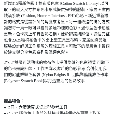
新增315種新色彩！棉布版色庫 [Cotton Swatch Library] 以可
取下的最大尺寸棉布色卡形式提供完整的服裝，家居 + 室內
裝潢系統 (Fashion, Home + Interiors - FHI)色彩。新近重新設
計的格式是從設計師的角度來考量。每一冊改進的排列方式
讓您每一頁一眼可以看到多達70種的色彩。迷你型色卡也經
更新，色卡夾上印有色彩名稱，便於辨識與歸位。這個完整
包含2,625種棉布色卡的桌上型工具是布料、家居紡織品及
服裝設計師與工作團隊的理想工具。可取下的雙層色卡最適
於建立與分享色彩系列及溝通色彩。
2”x 2”雙層可活動式的棉布色卡提供準確的色彩視覺 可取下
的色卡是設計師、工作團隊及客戶的色彩參考 合併使用我
們的尼龍鮮豔色套裝 [Nylon Brights Ring]與聚酯纖維色卡本
[Polyester Swatch Book]以打造靈活的色彩故事
產品特色：
●七冊、六環活頁式桌上型參考工具
●2" x 2" 迷你色卡底部的結構式邊緣便於在頁面上取下