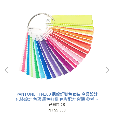
產品
PANTONE FFN100 尼龍鮮豔色套裝 產品設計
P
考色
包裝設計 色票 顏色打樣 色彩配方 彩通 參考色
計
庫 特殊專色
已銷售：0
NT$5,300