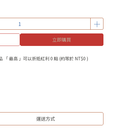
立即購買
品 「 最高 」可以折抵紅利
0
點 (約等於
NT$0
)
運送方式