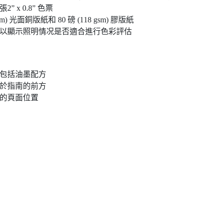
x 0.8” 色票
 光面銅版紙和 80 磅 (118 gsm) 膠版紙
cator]以顯示照明情况是否適合進行色彩評估
還包括油墨配方
位於指南的前方
彩的頁面位置