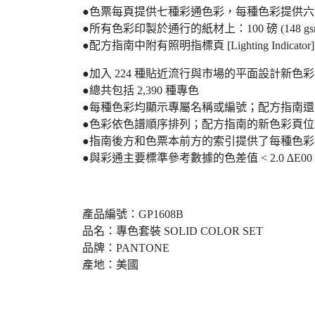
●色票每頁提供七種彩通色彩，每種色彩提供六張2” 
●所有色彩印製於通行的紙材上：100 磅 (148 gsm)
●配方指南中附有照明指標頁 [Lighting Indi
●加入 224 種貼近流行與市場的平面設計新色彩
●總共包括 2,390 種專色
●每種色彩均顯示專屬名稱或編號；配方指南
●色彩依色譜順序排列；配方指南的新色彩頁
●指南後方和色票本前方的索引提供了每種色
●與彩通主要標準參考數據的色差值 < 2.0 ∆E00
產品編號：GP1608B
品名：專色套裝 SOLID COLOR SET
品牌：PANTONE
產地：美國