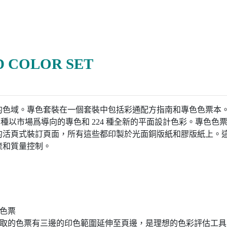
D COLOR SET
的色域。專色套裝在一個套裝中包括彩通配方指南和專色色票本
0 種以市場爲導向的專色和 224 種全新的平面設計色彩。專色
的活頁式裝訂頁面，所有這些都印製於光面銅版紙和膠版紙上。
流和質量控制。
色票
撕取的色票有三邊的印色範圍延伸至頁邊，是理想的色彩評估工具