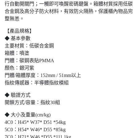
行自動開關門；一觸即可喚醒密碼鍵盤。箱體材質採用低碳
合金鋼及高分子防火材料，有效防火隔熱，保護櫃內物品完
整無恙。
【產品規格】
◆ 基本參數
主要材質：低碳合金鋼
箱體：噴塗
門體：碳鋼表貼PMMA
顏色：銀河紫
門體/箱體厚度：152mm / 51mm以上
指紋傳感器：半導體指紋模組
◆ 驗證方式
開鎖方式/容量：指紋30組
◆ 大小及重量(cm/kg)
4C0：H45* W37* D51 *54kg
5C0：H54* W46* D55 *85kg
7C0：H71* W46 *D55 *111.1kg