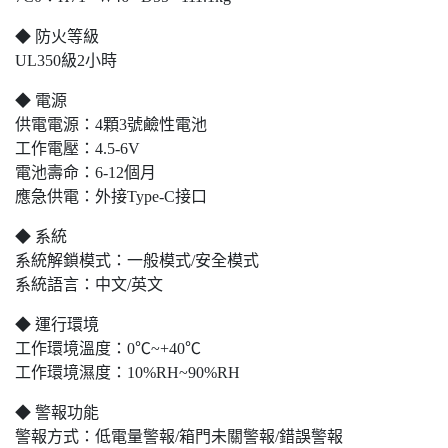
◆ 防火等級
UL350級2小時
◆ 電源
供電電源：4顆3號鹼性電池
工作電壓：4.5-6V
電池壽命：6-12個月
應急供電：外接Type-C接口
◆ 系統
系統解鎖模式：一般模式/安全模式
系統語言：中文/英文
◆ 運行環境
工作環境溫度：0℃~+40℃
工作環境濕度：10%RH~90%RH
◆ 警報功能
警報方式：低電量警報/箱門未關警報/錯誤警報