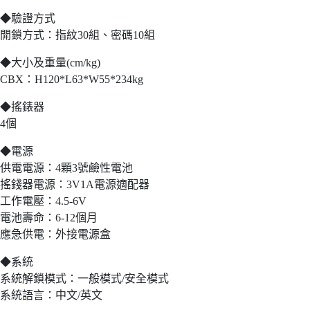
◆驗證方式
開鎖方式：指紋30組、密碼10組
◆大小及重量(cm/kg)
CBX：H120*L63*W55*234kg
◆搖錶器
4個
◆電源
供電電源：4顆3號鹼性電池
搖錢器電源：3V1A電源適配器
工作電壓：4.5-6V
電池壽命：6-12個月
應急供電：外接電源盒
◆系統
系統解鎖模式：一般模式/安全模式
系統語言：中文/英文