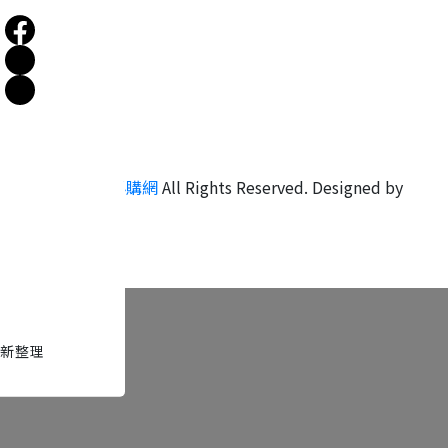
Copyright ©
必購網
All Rights Reserved.
Designed by
CYBERBIZ
.
新整理