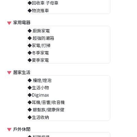
◆回收車 子母車
◆物流推車
家用電器
◆ 廚房家電
◆ 超強防潮箱
◆家電/打掃
◆冬季家電
◆夏季家電
居家生活
◆ 檯燈/燈泡
◆生活小物
◆Digimax
◆耳機/音響/收音機
◆ 銀髮族/健康保健
◆生活收納
戶外休閒