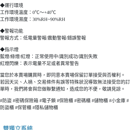
◆運行環境
工作環境溫度：0℃～+40℃
工作環境濕度：30%RH~90%RH
◆警報功能
警報方式：低電量警報/震動警報/錯誤警報
◆指示燈
藍燈/綠燈/紅燈：正常使用中/識別成功/識別失敗
紅燈閃爍：表示電量不足或者異常警告
當您於本賣場購買時，即同意本賣場保留訂單接受與否權利。
若因天災、人禍、交易條件有誤等特殊狀況導致無法接受您的訂
單時，我們將會與您做聯繫通知，造成您的不便，敬請見諒。
#防盜 #密碼保險箱 #電子鎖 #保險櫃 #密碼櫃 #儲物櫃 #小金庫 #
防盜櫃 #保管櫃 #隱私儲物櫃