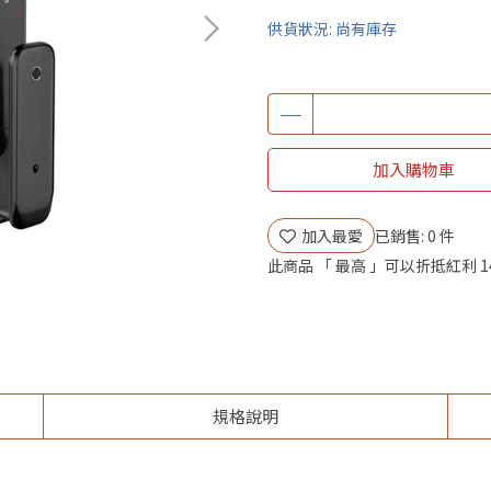
供貨狀況:
尚有庫存
加入購物車
加入最愛
已銷售: 0 件
此商品 「 最高 」可以折抵紅利
1
規格說明