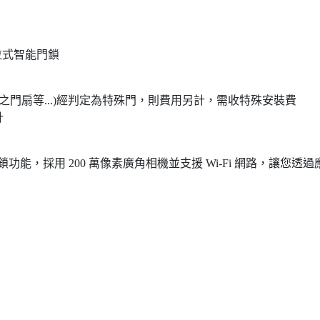
視推拉式智能門鎖
之門扇等...)經判定為特殊門，則費用另計，需收特殊安裝費
計
、門鈴及門鎖功能，採用 200 萬像素廣角相機並支援 Wi-Fi 網路