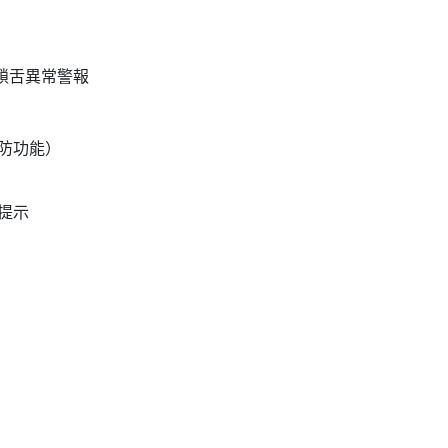
 鎖舌異常警報
布防功能）
態提示