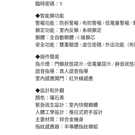
臨時密碼：Y
◆智能鎖功能
警報功能：防拆警報 / 布防警報 / 低電量警報 /
鎖定功能：室內反鎖 / 系統鎖定
鎖體：全自動鎖體 / C級鎖芯
安全功能：雙重驗證 / 虛位密碼 / 外出功能（
◆操作簡易
指示燈：門鎖狀態提示 / 低電量提示 / 靜音狀
語音指導：真人語音指導
室內感應開門：紅外線感應
◆設計和外觀
顏色：曜石黑
緊急逃生設計：室內快開鎖體
人體工學設計：推拉式把手設計
主要材質：鋅合金機身
指紋感應器：半導體指紋模組