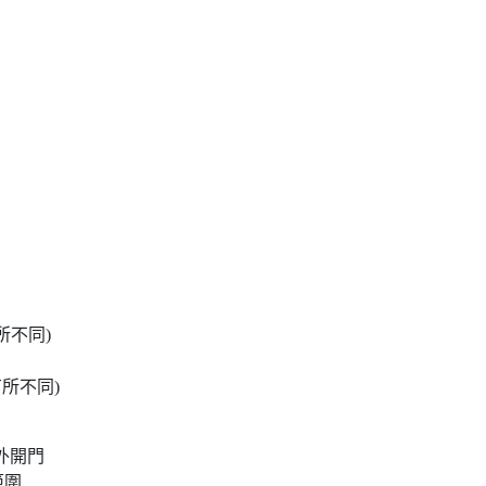
所不同)
所不同)
右外開門
他範圍