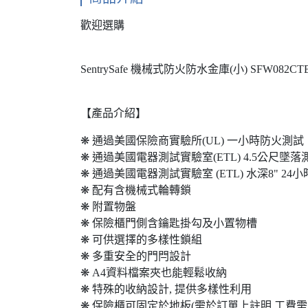
歡迎選購
SentrySafe 機械式防火防水金庫(小) SFW082CT
【產品介紹】
❋ 通過美國保險商實驗所(UL) 一小時防火測試
❋ 通過美國電器測試實驗室(ETL) 4.5公尺墜落
❋ 通過美國電器測試實驗室 (ETL) 水深8" 24
❋ 配有含機械式輪轉鎖
❋ 附置物盤
❋ 保險櫃門側含鑰匙掛勾及小置物槽
❋ 可供選擇的多樣性鎖組
❋ 多重安全的門閂設計
❋ A4資料檔案夾也能輕鬆收納
❋ 特殊的收納設計, 提供多樣性利用
❋ 保險櫃可固定於地板(需於訂單上註明,工費需