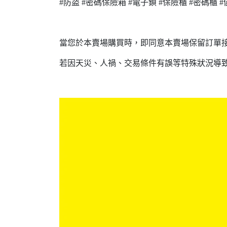
#防盜 #密碼保險箱 #電子鎖 #保險櫃 #密碼櫃 #
當您於本賣場購買時，即同意本賣場保留訂單
若因天災、人禍、交易條件有誤等特殊狀況導