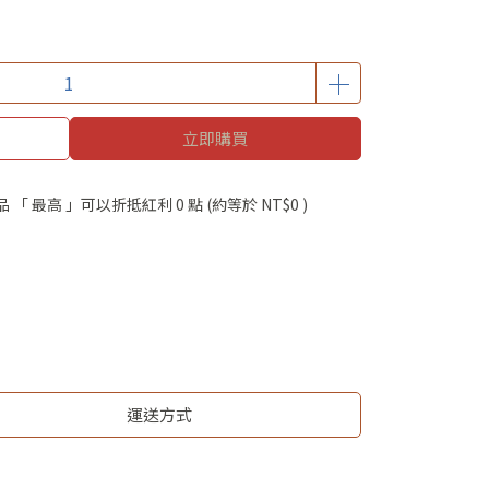
立即購買
品 「 最高 」可以折抵紅利
0
點 (約等於
NT$0
)
運送方式