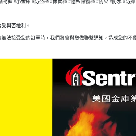
儲物櫃 #小金庫 #防盜櫃 #保管櫃 #隱私儲物櫃 #防火 #防水 #防摔
接受與否權利。
致無法接受您的訂單時，我們將會與您做聯繫通知，造成您的不