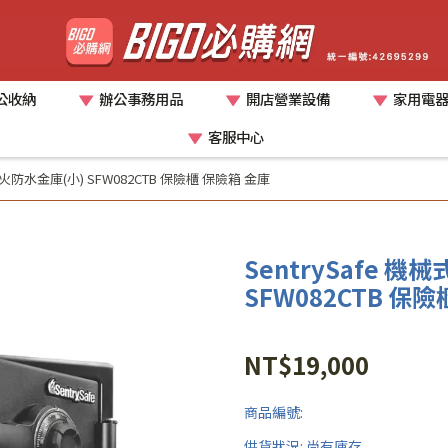
公收納
辦公事務用品
開店營業設備
家用電
客服中心
式防火防水金庫(小) SFW082CTB 保險櫃 保險箱 金庫
SentrySafe 
SFW082CTB 保
NT$19,000
商品編號:
供貨狀況:
尚有庫存