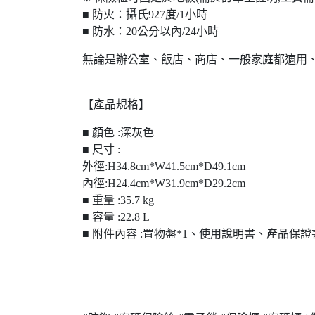
■ 防火：攝氏927度/1小時
■ 防水：20公分以內/24小時
無論是辦公室、飯店、商店、一般家庭都適用
【產品規格】
■ 顏色 :深灰色
■ 尺寸 :
外徑:H34.8cm*W41.5cm*D49.1cm
內徑:H24.4cm*W31.9cm*D29.2cm
■ 重量 :35.7 kg
■ 容量 :22.8 L
■ 附件內容 :置物盤*1、使用說明書、產品保證