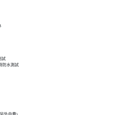
B
測試
小時防水測試
另外自費)