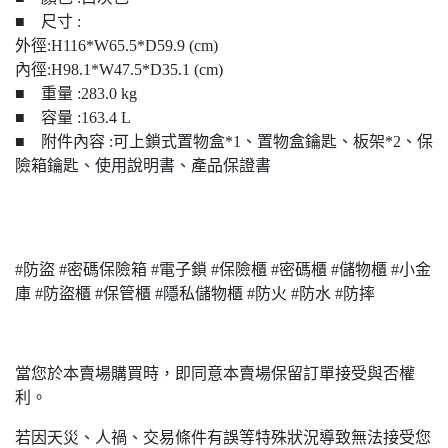
■ 尺寸 :
外徑:H116*W65.5*D59.9 (cm)
內徑:H98.1*W47.5*D35.1 (cm)
■ 重量 :283.0 kg
■ 容量 :163.4 L
■ 附件內容 :可上鎖式置物盒*1、置物盒鑰匙、板架*2、保
險箱鑰匙、使用說明書、產品保證書
#防盜 #密碼保險箱 #電子鎖 #保險櫃 #密碼櫃 #儲物櫃 #小金
庫 #防盜櫃 #保管櫃 #隱私儲物櫃 #防火 #防水 #防摔
當您於本賣場購買時，即同意本賣場保留訂單接受與否權
利。
若因天災、人禍、交易條件有誤等特殊狀況導致無法接受您