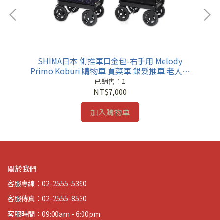
SHIMA日本 側推車口金包-右手用 Melody
S
行車
Primo Koburi 購物車 買菜車 銀髮推車 老人推
用
車
已銷售：1
NT$7,000
加入購物車
關於我們
客服專線：02-2555-5390
客服傳真：02-2555-8530
客服時間：09:00am - 6:00pm