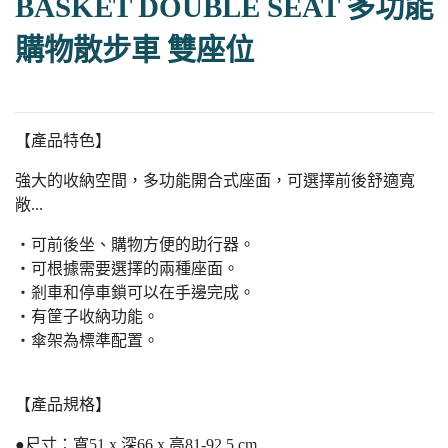
BASKET DOUBLE SEAT 多功能
購物散步車 雙座位
【產品特色】
強大的收納空間，多功能開合式座面，可選擇前後舒適寬
敞...
・可前後坐、購物方便的助行器。
・可根據需要選擇的兩種座面。
・剎車和停車鎖可以在手邊完成。
・有筐子收納功能。
・傘架為標準配置。
【產品規格】
●尺寸：寬51 x 深66 x 高81-92.5 cm