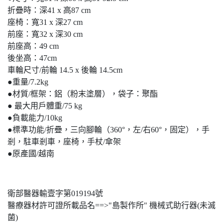
折疊時：深41 x 高87 cm
座椅：寬31 x 深27 cm
前座：寬32 x 深30 cm
前座高：49 cm
後坐高：47cm
車輪尺寸/前輪 14.5 x 後輪 14.5cm
●重量/7.2kg
●材質/框架：鋁（粉末塗層），袋子：聚酯
● 最大用戶體重/75 kg
●負載能力/10kg
●標準功能/折疊，三向腳輪（360°，左/右60°，固定），手
剎，駐車剎車，座椅，手杖/傘架
●原產國/越南
衛部醫器輸壹字第019194號
醫療器材許可證所載品名==>"島製作所" 機械式助行器(未滅
菌)