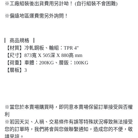
※工廠組裝後出貨費用另計呦！ (自行組裝不會困難)
※偏遠地區運費需另外詢問！
▏商品規格▕
【材質】冷軋鋼板、輪組：TPR 4"
【尺寸】873寬 X 505深 X 880高 mm
【荷重】車體：200KG、層鈑：100KG
【層板】3
※當您於本賣場購買時，即同意本賣場保留訂單接受與否權
利
※若因天災、人禍、交易條件有誤等特殊狀況導致無法接受
您的訂單時，我們將會與您做聯繫通知，造成您的不便，敬
請見諒。