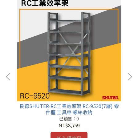
（擴
樹德SHUTER-RC工業效率架 RC-9520(7層) 零
樹德
件櫃 工具車 螺絲收納
已銷售：0
NT$8,759
加入購物車